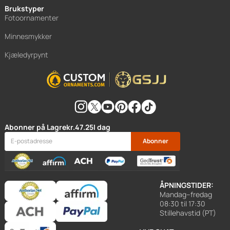
Brukstyper
Fotoornamenter
Minnesmykker
Kjæledyrpynt
Abonner på Lagre
kr.47.25
I dag
Abonner
ÅPNINGSTIDER:
Mandag–fredag
08:30 til 17:30
Stillehavstid (PT)