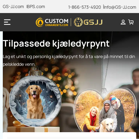
GS-JJ.com
BPS.com
1-866-573-4920
Info@GS-JJ.com
Tilpassede kjæledyrpynt
Lag et unikt og personlig kjæledyrpynt for å ta vare på minnet til din
pelskledde venn.