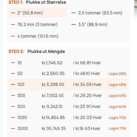
STEG 1:
Plukke ut Størrelse
2" (50,8 mm)
2,5 tommer (63,5 mm)
76,2 mm (3 tommer)
3,5" (88,9 mm)
4 tommer (101,6 mm)
STEG 2:
Plukke ut Mengde
10
kr.1,346.62
/
kr.66.81
Hver
50
kr.2,560.95
/
kr.48.10
Hver
Lagre 28%
100
kr.3,298.05
/
kr.34.59
Hver
Lagre 48%
300
kr.7,002.45
/
kr.29.20
Hver
Lagre 56%
500
kr.9,242.10
/
kr.23.91
Hver
Lagre 64%
1000
kr.14,864.85
/
kr.20.03
Hver
Lagre 70%
3000
kr.35,749.35
/
kr.16.63
Hver
Lagre 75%