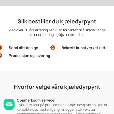
Slik bestiller du kjæledyrpynt
Med over 30 års erfaring har vi’ er forpliktet til å skape varige
minner for deg og kjæledyret ditt.
Send ditt design
Bekreft kunstverket ditt
1
2
Produksjon og levering
3
Hvorfor velge våre kjæledyrpynt
Oppmerksom service
Hvis du støter på problemer med kjæledyrpynten, kan du
kontakte oss med en gang, vi legger stor vekt på
problemene dine og garanterer din 100% tilfredshet.