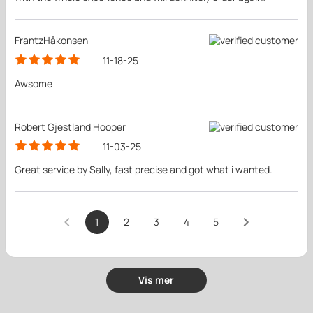
FrantzHåkonsen
11-18-25
Awsome
Robert Gjestland Hooper
11-03-25
Great service by Sally, fast precise and got what i wanted.
1
2
3
4
5
Vis mer