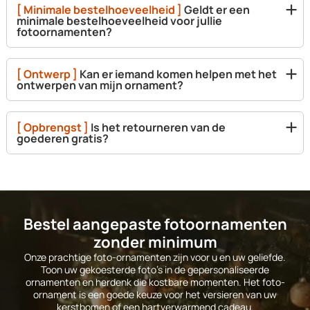
[ Minimale bestelhoeveelheid ]
Geldt er een
minimale bestelhoeveelheid voor jullie
fotoornamenten?
[ Ontwerp ]
Kan er iemand komen helpen met het
ontwerpen van mijn ornament?
[ Opbrengst ]
Is het retourneren van de
goederen gratis?
Bestel aangepaste fotoornamenten
zonder minimum
Onze prachtige foto-ornamenten zijn voor u en uw geliefde.
Toon uw gekoesterde foto's in de gepersonaliseerde
ornamenten en herdenk die kostbare momenten. Het foto-
ornament is een goede keuze voor het versieren van uw
kerstbomen of een hartverwarmend cadeau.