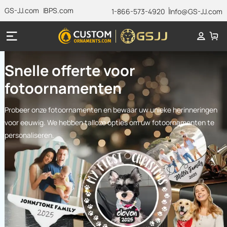
GS-JJ.com
BPS.com
1-866-573-4920
Info@GS-JJ.com
Snelle offerte voor
fotoornamenten
Probeer onze fotoornamenten en bewaar uw unieke herinneringen
voor eeuwig. We hebben talloze opties om uw fotoornamenten te
personaliseren.