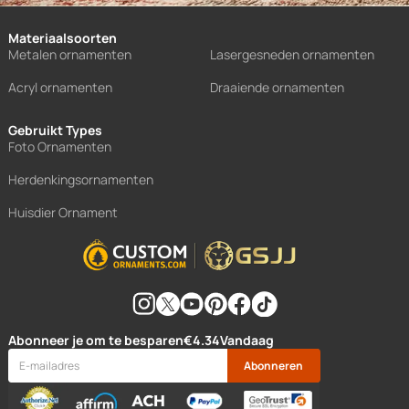
Materiaalsoorten
Metalen ornamenten
Lasergesneden ornamenten
Acryl ornamenten
Draaiende ornamenten
Gebruikt Types
Foto Ornamenten
Herdenkingsornamenten
Huisdier Ornament
Abonneer je om te besparen
€4.34
Vandaag
Abonneren