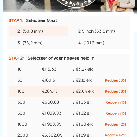
STAP 1:
Selecteer Maat
2" (50,8 mm)
2,5 inch (63,5 mm)
3" (76,2 mm)
4" (101,6 mm)
STAP 2:
Selecteer of Voer hoeveelheid in
10
€113.36
/
€3.27
elk
50
€189.51
/
€2.18
elk
Redden 33%
100
€284.47
/
€2.04
elk
Redden 38%
300
€660.88
/
€1.93
elk
Redden 41%
500
€1,039.03
/
€1.92
elk
Redden 41%
1000
€1,980.05
/
€1.90
elk
Redden 42%
2000
€3,862.09
/
€1.89
elk
Redden 42%