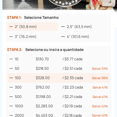
ETAPA 1:
Selecione Tamanho
2" (50,8 mm)
2,5" (63,5 mm)
3" (76,2 mm)
4" (101,6 mm)
ETAPA 2:
Selecione ou insira a quantidade
10
$130.70
/
$3.77
cada
50
$218.50
/
$2.51
cada
Salvar 33%
100
$328.00
/
$2.35
cada
Salvar 38%
300
$762.00
/
$2.23
cada
Salvar 41%
500
$1,198.00
/
$2.21
cada
Salvar 41%
1000
$2,283.00
/
$2.19
cada
Salvar 42%
2000
$4,453.00
/
$2.18
cada
Salvar 42%