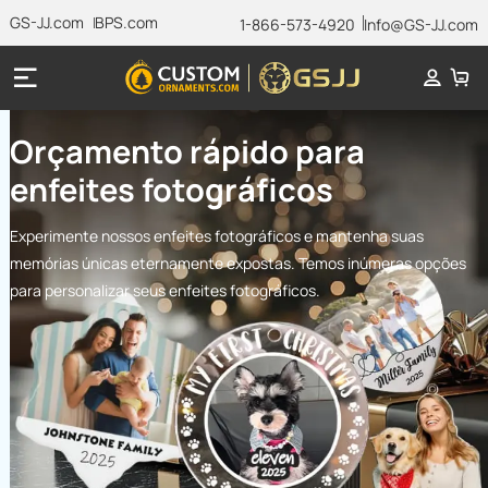
GS-JJ.com
BPS.com
1-866-573-4920
Info@GS-JJ.com
Orçamento rápido para
enfeites fotográficos
Experimente nossos enfeites fotográficos e mantenha suas
memórias únicas eternamente expostas. Temos inúmeras opções
para personalizar seus enfeites fotográficos.