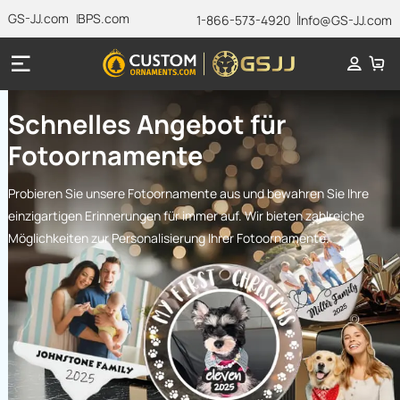
GS-JJ.com
BPS.com
1-866-573-4920
Info@GS-JJ.com
Schnelles Angebot für
Fotoornamente
Probieren Sie unsere Fotoornamente aus und bewahren Sie Ihre
einzigartigen Erinnerungen für immer auf. Wir bieten zahlreiche
Möglichkeiten zur Personalisierung Ihrer Fotoornamente.