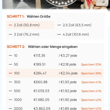
SCHRITT 1:
Wählen Größe
2 Zoll (50,8 mm)
2,5 Zoll (63,5 mm)
3 Zoll (76,2 mm)
4 Zoll (101,6 mm)
SCHRITT 2:
Wählen oder Menge eingeben
10
€113,36
/
€3,27
jede
50
€189,51
/
€2,18
jede
Speichern 33%
100
€284,47
/
€2,04
jede
Speichern 38%
300
€660,88
/
€1,93
jede
Speichern 41%
500
€1.039,03
/
€1,92
jede
Speichern 41%
1000
€1.980,05
/
€1,90
jede
Speichern 42%
2000
€3.862,09
/
€1,89
jede
Speichern 42%