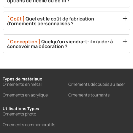
options de ficelle ou de fil ?
[ Coût ]
Quel est le coût de fabrication
d'ornements personnalisés ?
[ Conception ]
Quelqu'un viendra-t-il m'aider à
concevoir ma décoration ?
Types de matériaux
Ornements en métal
Ornements découpés au laser
Ornements en acrylique
Ornements tournants
Utilisations Types
Ornements photo
Ornements commémoratifs