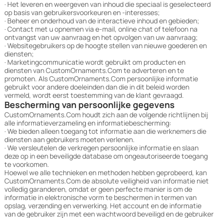
· Het leveren en weergeven van inhoud die speciaal is geselecteerd
op basis van gebruikersvoorkeuren en -interesses;
· Beheer en onderhoud van de interactieve inhoud en gebieden;
· Contact met u opnemen via e-mail, online chat of telefoon na
ontvangst van uw aanvraag en het opvolgen van uw aanvraag;
· Websitegebruikers op de hoogte stellen van nieuwe goederen en
diensten;
· Marketingcommunicatie wordt gebruikt om producten en
diensten van CustomOrnaments.Com te adverteren en te
promoten. Als CustomOrnaments.Com persoonlijke informatie
gebruikt voor andere doeleinden dan die in dit beleid worden
vermeld, wordt eerst toestemming van de klant gevraagd.
Bescherming van persoonlijke gegevens
CustomOrnaments.Com houdt zich aan de volgende richtlijnen bij
alle informatieverzameling en informatiebescherming:
· We bieden alleen toegang tot informatie aan die werknemers die
diensten aan gebruikers moeten verlenen.
· We versleutelen de verkregen persoonlijke informatie en slaan
deze op in een beveiligde database om ongeautoriseerde toegang
te voorkomen.
Hoewel we alle technieken en methoden hebben geprobeerd, kan
CustomOrnaments.Com de absolute veiligheid van informatie niet
volledig garanderen, omdat er geen perfecte manier is om de
informatie in elektronische vorm te beschermen in termen van
opslag, verzending en verwerking. Het account en de informatie
van de gebruiker zijn met een wachtwoord beveiligd en de gebruiker